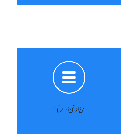
קבלו הצעה מפורטת
התקנה, ויצירת סרט תדמיתי שיווקי מקצועי
בכל הגדלים, השירות כולל תכנון המקום,
לקוחות, שלטי לד OUTDOOR ו INDOOR
שלטי לד
חברת FITV מספקת שלטי לד למגוון רחב של